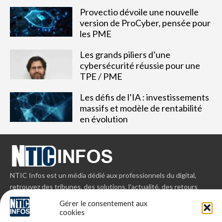
Provectio dévoile une nouvelle
version de ProCyber, pensée pour
les PME
Les grands piliers d’une
cybersécurité réussie pour une
TPE / PME
Les défis de l’IA : investissements
massifs et modèle de rentabilité
en évolution
NTIC Infos est un média dédié aux professionnels du digital,
retrouvez des tribunes, des solutions, l'actualité, des retours
d'utilisateurs, des évènements, des livres blancs et les
Gérer le consentement aux
nominations du secteur. Retrouvez toutes les informations NTIC
cookies