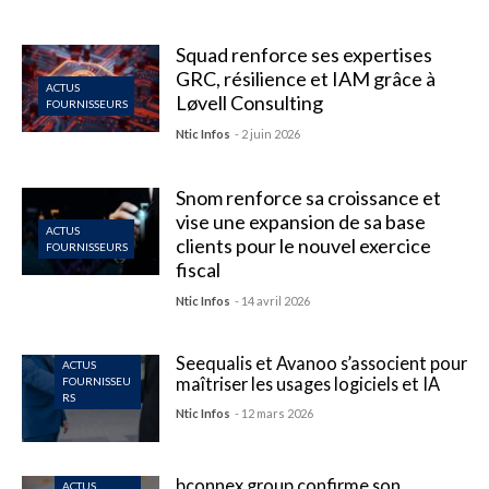
Squad renforce ses expertises
GRC, résilience et IAM grâce à
ACTUS
Løvell Consulting
FOURNISSEURS
Ntic Infos
- 2 juin 2026
Snom renforce sa croissance et
vise une expansion de sa base
ACTUS
clients pour le nouvel exercice
FOURNISSEURS
fiscal
Ntic Infos
- 14 avril 2026
Seequalis et Avanoo s’associent pour
ACTUS
maîtriser les usages logiciels et IA
FOURNISSEU
RS
Ntic Infos
- 12 mars 2026
bconnex group confirme son
ACTUS