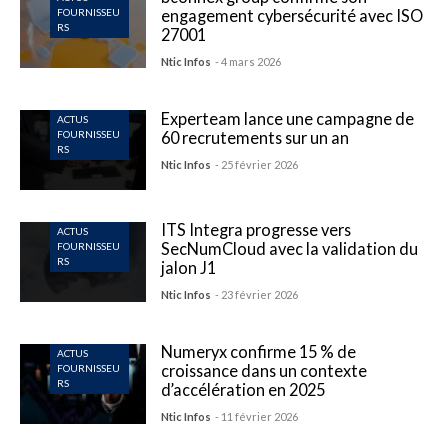
engagement cybersécurité avec ISO
FOURNISSEU
RS
27001
Ntic Infos
- 4 mars 2026
Experteam lance une campagne de
ACTUS
60 recrutements sur un an
FOURNISSEU
RS
Ntic Infos
- 25 février 2026
ITS Integra progresse vers
ACTUS
SecNumCloud avec la validation du
FOURNISSEU
RS
jalon J1
Ntic Infos
- 23 février 2026
Numeryx confirme 15 % de
ACTUS
croissance dans un contexte
FOURNISSEU
RS
d’accélération en 2025
Ntic Infos
- 11 février 2026