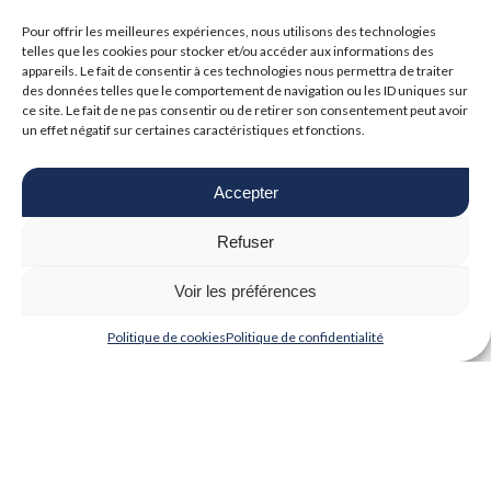
réserve
Pour offrir les meilleures expériences, nous utilisons des technologies
telles que les cookies pour stocker et/ou accéder aux informations des
Stordata renforce son expansion
appareils. Le fait de consentir à ces technologies nous permettra de traiter
avec un chiffre d’affaires record
des données telles que le comportement de navigation ou les ID uniques sur
et un nouvel actionnaire
ce site. Le fait de ne pas consentir ou de retirer son consentement peut avoir
un effet négatif sur certaines caractéristiques et fonctions.
ARTICLES RÉCENTS
Accepter
Opera sur mobile : + 103%
d’utilisateurs iOS en France
Refuser
Voir les préférences
TYREX s’implante au Canada pour
développer les solutions de
Politique de cookies
Politique de confidentialité
cybersécurité de SECLAB
delaware France accompagne
l’industrie vers un manufacturing
piloté par l’IA