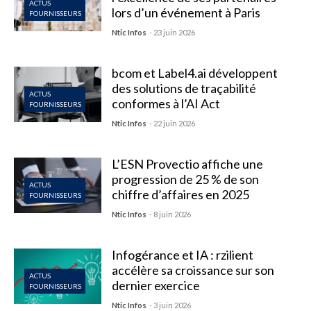
ACTUS
lors d’un événement à Paris
FOURNISSEURS
Ntic Infos
- 23 juin 2026
bcom et Label4.ai développent
des solutions de traçabilité
ACTUS
conformes à l’AI Act
FOURNISSEURS
Ntic Infos
- 22 juin 2026
L’ESN Provectio affiche une
progression de 25 % de son
ACTUS
chiffre d’affaires en 2025
FOURNISSEURS
Ntic Infos
- 8 juin 2026
Infogérance et IA : rzilient
accélère sa croissance sur son
ACTUS
dernier exercice
FOURNISSEURS
Ntic Infos
- 3 juin 2026