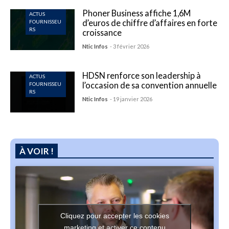
Phoner Business affiche 1,6M
ACTUS
d’euros de chiffre d’affaires en forte
FOURNISSEU
RS
croissance
Ntic Infos
- 3 février 2026
HDSN renforce son leadership à
ACTUS
l’occasion de sa convention annuelle
FOURNISSEU
RS
Ntic Infos
- 19 janvier 2026
À VOIR !
Cliquez pour accepter les cookies
marketing et activer ce contenu