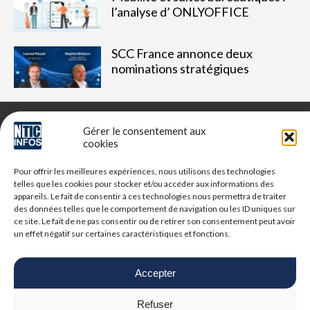
l’analyse d’ ONLYOFFICE
SCC France annonce deux
nominations stratégiques
Gérer le consentement aux
cookies
NTIC Infos est un média dédié aux professionnels du digital,
Pour offrir les meilleures expériences, nous utilisons des technologies
retrouvez des tribunes, des solutions, l'actualité, des retours
telles que les cookies pour stocker et/ou accéder aux informations des
d'utilisateurs, des évènements, des livres blancs et les
appareils. Le fait de consentir à ces technologies nous permettra de traiter
nominations du secteur. Retrouvez toutes les informations NTIC
des données telles que le comportement de navigation ou les ID uniques sur
ce site. Le fait de ne pas consentir ou de retirer son consentement peut avoir
un effet négatif sur certaines caractéristiques et fonctions.
Vous cherchez quelque chose ?
Accepter
Refuser