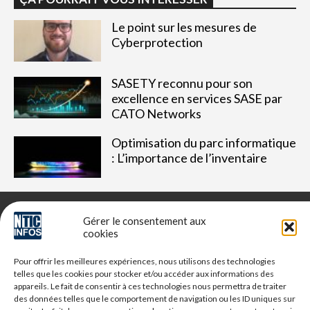
Le point sur les mesures de
Cyberprotection
SASETY reconnu pour son
excellence en services SASE par
CATO Networks
Optimisation du parc informatique
: L’importance de l’inventaire
Gérer le consentement aux
cookies
NTIC Infos est un média dédié aux professionnels du digital,
Pour offrir les meilleures expériences, nous utilisons des technologies
retrouvez des tribunes, des solutions, l'actualité, des retours
telles que les cookies pour stocker et/ou accéder aux informations des
d'utilisateurs, des évènements, des livres blancs et les
appareils. Le fait de consentir à ces technologies nous permettra de traiter
nominations du secteur. Retrouvez toutes les informations NTIC
des données telles que le comportement de navigation ou les ID uniques sur