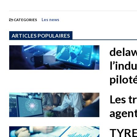
Les news
CATEGORIES
ARTICLES POPULAIRES
dela
l’ind
piloté
Les tr
agent
TYREX