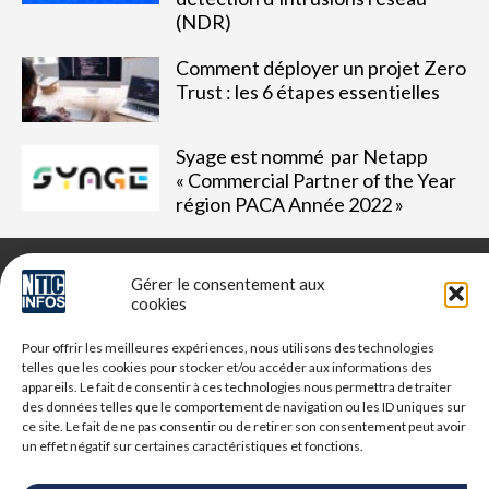
(NDR)
Comment déployer un projet Zero
Trust : les 6 étapes essentielles
Syage est nommé par Netapp
« Commercial Partner of the Year
région PACA Année 2022 »
Gérer le consentement aux
cookies
NTIC Infos est un média dédié aux professionnels du digital,
Pour offrir les meilleures expériences, nous utilisons des technologies
retrouvez des tribunes, des solutions, l'actualité, des retours
telles que les cookies pour stocker et/ou accéder aux informations des
d'utilisateurs, des évènements, des livres blancs et les
appareils. Le fait de consentir à ces technologies nous permettra de traiter
nominations du secteur. Retrouvez toutes les informations NTIC
des données telles que le comportement de navigation ou les ID uniques sur
ce site. Le fait de ne pas consentir ou de retirer son consentement peut avoir
Vous cherchez quelque chose ?
un effet négatif sur certaines caractéristiques et fonctions.