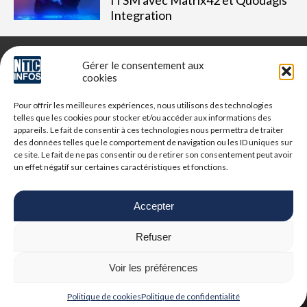
ITSM avec Matrix42 et Quodagis
Integration
Gérer le consentement aux
cookies
NTIC Infos est un média dédié aux professionnels du digital,
Pour offrir les meilleures expériences, nous utilisons des technologies
retrouvez des tribunes, des solutions, l'actualité, des retours
telles que les cookies pour stocker et/ou accéder aux informations des
d'utilisateurs, des évènements, des livres blancs et les
appareils. Le fait de consentir à ces technologies nous permettra de traiter
nominations du secteur. Retrouvez toutes les informations NTIC
des données telles que le comportement de navigation ou les ID uniques sur
ce site. Le fait de ne pas consentir ou de retirer son consentement peut avoir
un effet négatif sur certaines caractéristiques et fonctions.
Vous cherchez quelque chose ?
Accepter
Refuser
© 2025 NTIC Infos. Tous droits réservés.
Mentions Légales
-
Politique de
Voir les préférences
confidentialité
| Google reCAPTCHA :
Confidentialité
-
Conditions
|
Crédits photos
Unsplash
-
Freepik
Politique de cookies
Politique de confidentialité