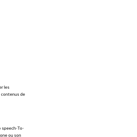
r les
de contenus de
 « speech-To-
hone ou son