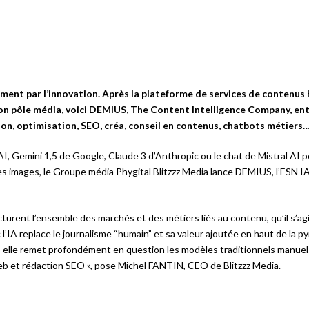
ement par l’innovation. Après la plateforme de services de contenu
son pôle média, voici DEMIUS, The Content Intelligence Company, en
on, optimisation, SEO, créa, conseil en contenus, chatbots métiers
, Gemini 1,5 de Google, Claude 3 d’Anthropic ou le chat de Mistral AI p
es images, le Groupe média Phygital Blitzzz Media lance DEMIUS, l’ESN I
cturent l’ensemble des marchés et des métiers liés au contenu, qu’il s’ag
’IA replace le journalisme “humain” et sa valeur ajoutée en haut de la py
ir : elle remet profondément en question les modèles traditionnels manuel
web et rédaction SEO », pose Michel FANTIN, CEO de Blitzzz Media.