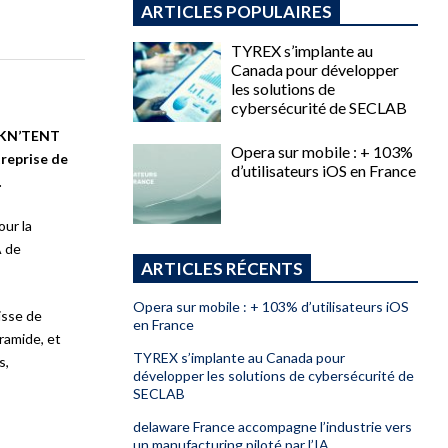
ARTICLES POPULAIRES
TYREX s’implante au
Canada pour développer
les solutions de
cybersécurité de SECLAB
s KN’TENT
Opera sur mobile : + 103%
treprise de
d’utilisateurs iOS en France
…
our la
A de
ARTICLES RÉCENTS
Opera sur mobile : + 103% d’utilisateurs iOS
isse de
en France
ramide, et
TYREX s’implante au Canada pour
s,
développer les solutions de cybersécurité de
SECLAB
delaware France accompagne l’industrie vers
un manufacturing piloté par l’IA