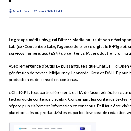
Ntic Infos
21 mai 2024 12:41
Le groupe média phygital Blitzzz Media poursuit son développ
Lab (ex-Contenteo Lab), l’agence de presse digitale E-Pige et 
services numériques (ESN) de contenus IA : production, formati
Avec l’émergence d’outils IA puissants, tels que ChatGPT d’Open AI
génération de textes, Midjourney, Leonardo, Krea et DALL-E pour l
production et de conseil en contenus.
« ChatGPT, tout particulièrement, et l’IA de façon générale, restru
textes ou de contenus visuels ». Concernant les contenus textes, « l
sépare plus clairement information et contenus. Et il faut être cla
plateformisés ou productivistes et parfois low cost de rédaction 