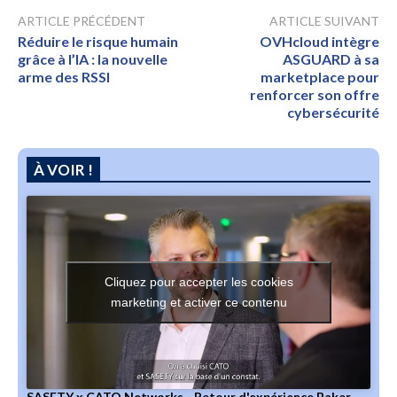
ARTICLE PRÉCÉDENT
ARTICLE SUIVANT
Réduire le risque humain
OVHcloud intègre
grâce à l’IA : la nouvelle
ASGUARD à sa
arme des RSSI
marketplace pour
renforcer son offre
cybersécurité
À VOIR !
Cliquez pour accepter les cookies
marketing et activer ce contenu
SASETY x CATO Networks - Retour d'expérience Baker