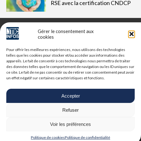
RSE avec la certification CNDCP
Gérer le consentement aux
cookies
NTIC Infos est un média dédié aux professionnels du digital,
Pour offrir les meilleures expériences, nous utilisons des technologies
retrouvez des tribunes, des solutions, l'actualité, des retours
telles que les cookies pour stocker et/ou accéder aux informations des
d'utilisateurs, des évènements, des livres blancs et les
appareils. Le fait de consentir à ces technologies nous permettra de traiter
nominations du secteur. Retrouvez toutes les informations NTIC
des données telles que le comportement de navigation ou les ID uniques sur
ce site. Le fait de ne pas consentir ou de retirer son consentement peut avoir
un effet négatif sur certaines caractéristiques et fonctions.
Vous cherchez quelque chose ?
Accepter
Refuser
© 2025 NTIC Infos. Tous droits réservés.
Mentions Légales
-
Politique de
Voir les préférences
confidentialité
| Google reCAPTCHA :
Confidentialité
-
Conditions
|
Crédits photos
Unsplash
-
Freepik
Politique de cookies
Politique de confidentialité