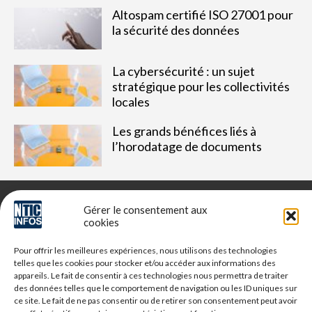
Altospam certifié ISO 27001 pour
la sécurité des données
La cybersécurité : un sujet
stratégique pour les collectivités
locales
Les grands bénéfices liés à
l’horodatage de documents
Gérer le consentement aux
cookies
NTIC Infos est un média dédié aux professionnels du digital,
Pour offrir les meilleures expériences, nous utilisons des technologies
retrouvez des tribunes, des solutions, l'actualité, des retours
telles que les cookies pour stocker et/ou accéder aux informations des
d'utilisateurs, des évènements, des livres blancs et les
appareils. Le fait de consentir à ces technologies nous permettra de traiter
nominations du secteur. Retrouvez toutes les informations NTIC
des données telles que le comportement de navigation ou les ID uniques sur
ce site. Le fait de ne pas consentir ou de retirer son consentement peut avoir