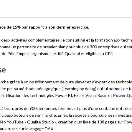
nce de 15% par rapport à son dernier exercice.
r deux activités complémentaires, le consulting et la formation aux tech
mme un partenaire de premier plan pour plus de 300 entreprises qui sou
 de Pôle Emploi, organisme certifié Qualiopi et éligible au CPF.
se
arché grâce à un positionnement de pure player et d’expert des technol
uée par sa méthode pédagogique (Learning by doing) qui lui permet de f
’utilisation des technologies Power BI, Excel, Visual Basic et
Power Qu
 et à Lyon, près de 900 personnes formées et plus d’une centaine ont réus
ipaux acteurs de son marché. Enfin, la société a poursuivi ses investi
vidéo YouTube « Qualité Studio », création d’un livre de 138 pages sur Pow
eaux tutos sur le langage DAX.