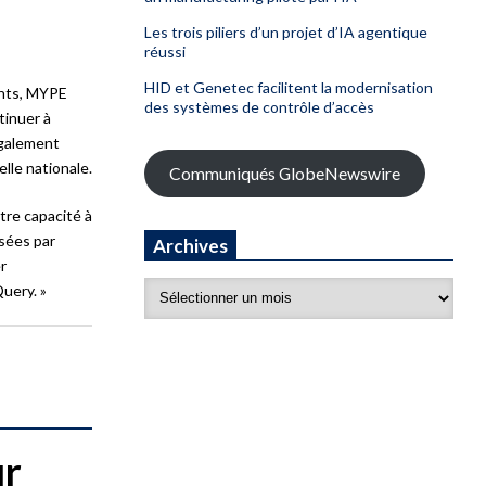
Les trois piliers d’un projet d’IA agentique
réussi
HID et Genetec facilitent la modernisation
ents, MYPE
des systèmes de contrôle d’accès
tinuer à
également
lle nationale.
Communiqués GlobeNewswire
tre capacité à
sées par
Archives
r
uery. »
ur