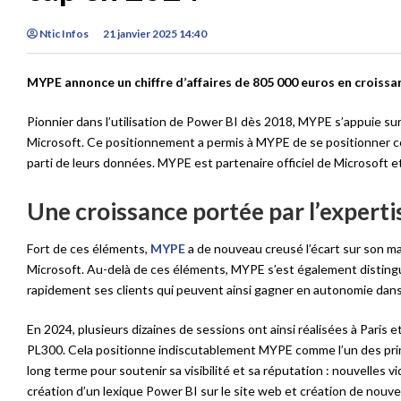
Ntic Infos
21 janvier 2025 14:40
MYPE annonce un chiffre d’affaires de 805 000 euros en croissa
Pionnier dans l’utilisation de Power BI dès 2018, MYPE s’appuie su
Microsoft. Ce positionnement a permis à MYPE de se positionner co
parti de leurs données. MYPE est partenaire officiel de Microsoft et
Une croissance portée par l’experti
Fort de ces éléments,
MYPE
a de nouveau creusé l’écart sur son m
Microsoft. Au-delà de ces éléments, MYPE s’est également disting
rapidement ses clients qui peuvent ainsi gagner en autonomie dans l
En 2024, plusieurs dizaines de sessions ont ainsi réalisées à Paris
PL300. Cela positionne indiscutablement MYPE comme l’un des princ
long terme pour soutenir sa visibilité et sa réputation : nouvelles 
création d’un lexique Power BI sur le site web et création de nouv