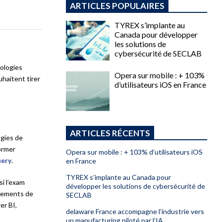
ARTICLES POPULAIRES
TYREX s’implante au
Canada pour développer
les solutions de
cybersécurité de SECLAB
nologies
Opera sur mobile : + 103%
haitent tirer
d’utilisateurs iOS en France
ARTICLES RÉCENTS
ogies de
ormer
Opera sur mobile : + 103% d’utilisateurs iOS
ery
.
en France
TYREX s’implante au Canada pour
si l’exam
développer les solutions de cybersécurité de
ssements de
SECLAB
er BI,
delaware France accompagne l’industrie vers
un manufacturing piloté par l’IA