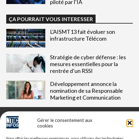
piloté par l’IA
ÇA POURRAIT VOUS INTERESSER
L’AISMT13 fait évoluer son
infrastructure Télécom
Stratégie de cyber défense : les
mesures essentielles pour la
rentrée d’un RSSI
Développement annonce la
nomination de sa Responsable
Marketing et Communication
Gérer le consentement aux
cookies
NTIC Infos est un média dédié aux professionnels du digital,
Pour offrir les meilleures expériences, nous utilisons des technologies