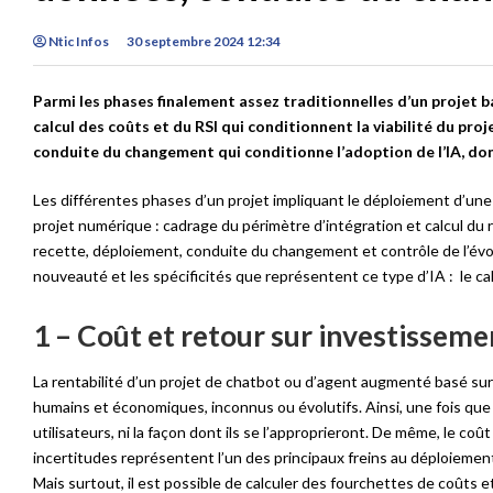
Ntic Infos
30 septembre 2024 12:34
Parmi les phases finalement assez traditionnelles d’un projet ba
calcul des coûts et du RSI qui conditionnent la viabilité du proje
conduite du changement qui conditionne l’adoption de l’IA, don
Les différentes phases d’un projet impliquant le déploiement d’un
projet numérique : cadrage du périmètre d’intégration et calcul du r
recette, déploiement, conduite du changement et contrôle de l’évolu
nouveauté et les spécificités que représentent ce type d’IA : le ca
1 – Coût et retour sur investisseme
La rentabilité d’un projet de chatbot ou d’agent augmenté basé sur
humains et économiques, inconnus ou évolutifs. Ainsi, une fois que 
utilisateurs, ni la façon dont ils se l’approprieront. De même, le c
incertitudes représentent l’un des principaux freins au déploiement
Mais surtout, il est possible de calculer des fourchettes de coûts 