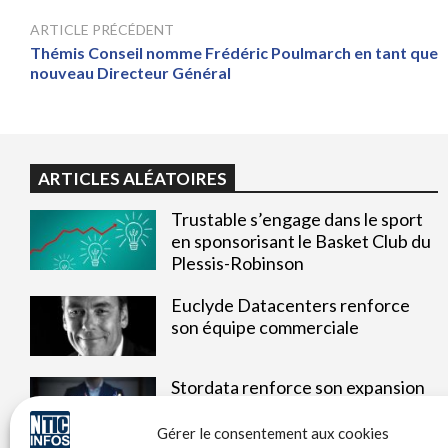
ARTICLE PRÉCÉDENT
Thémis Conseil nomme Frédéric Poulmarch en tant que
nouveau Directeur Général
ARTICLES ALÉATOIRES
Trustable s’engage dans le sport
en sponsorisant le Basket Club du
Plessis-Robinson
Euclyde Datacenters renforce
son équipe commerciale
Stordata renforce son expansion
avec un chiffre d’affaires record
et un nouvel actionnaire
Gérer le consentement aux cookies