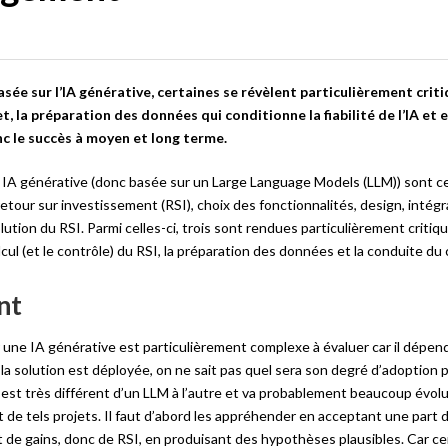
sée sur l’IA générative, certaines se révèlent particulièrement critiq
t, la préparation des données qui conditionne la fiabilité de l’IA et en
c le succès à moyen et long terme.
e IA générative (donc basée sur un Large Language Models (LLM)) sont ce
etour sur investissement (RSI), choix des fonctionnalités, design, intégr
tion du RSI. Parmi celles-ci, trois sont rendues particulièrement critiqu
lcul (et le contrôle) du RSI, la préparation des données et la conduite d
nt
 une IA générative est particulièrement complexe à évaluer car il dépen
la solution est déployée, on ne sait pas quel sera son degré d’adoption p
oût est très différent d’un LLM à l’autre et va probablement beaucoup évol
 de tels projets. Il faut d’abord les appréhender en acceptant une part d
et de gains, donc de RSI, en produisant des hypothèses plausibles. Car ce