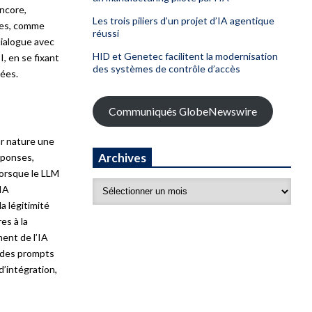
encore,
Les trois piliers d’un projet d’IA agentique
ées, comme
réussi
dialogue avec
HID et Genetec facilitent la modernisation
I, en se fixant
des systèmes de contrôle d’accès
nées.
Communiqués GlobeNewswire
ar nature une
Archives
éponses,
lorsque le LLM
’IA
a légitimité
es à la
ent de l’IA
r des prompts
d’intégration,