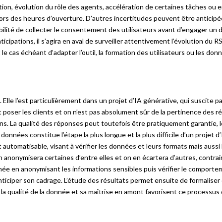
tation, évolution du rôle des agents, accélération de certaines tâches ou 
s des heures d’ouverture. D’autres incertitudes peuvent être anticip
sibilité de collecter le consentement des utilisateurs avant d’engager un 
cipations, il s’agira en aval de surveiller attentivement l’évolution du RS
e cas échéant d’adapter l’outil, la formation des utilisateurs ou les don
Elle l’est particulièrement dans un projet d’IA générative, qui suscite p
t poser les clients et on n’est pas absolument sûr de la pertinence des r
ns. La qualité des réponses peut toutefois être pratiquement garantie, 
données constitue l’étape la plus longue et la plus difficile d’un projet d
automatisable, visant à vérifier les données et leurs formats mais aussi l
on anonymisera certaines d’entre elles et on en écartera d’autres, contrair
ée en anonymisant les informations sensibles puis vérifier le comportem
 anticiper son cadrage. L’étude des résultats permet ensuite de formalise
la qualité de la donnée et sa maîtrise en amont favorisent ce processus 