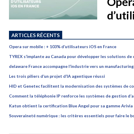
Opera
d’uti
ARTICLES RÉCENTS
Opera sur mobile : + 103% d’utilisateurs iOS en France
TYREX s’implante au Canada pour développer les solutions de
delaware France accompagne l’industrie vers un manufacturing p
Les trois piliers d’un projet d’IA agentique réussi
HID et Genetec facilitent la modernisation des systèmes de co
Comment la téléphonie IP renforce les systèmes de gestion d’a
Katun obtient la certification Blue Angel pour sa gamme Arivia
Souveraineté numérique : les critères essentiels pour faire le b