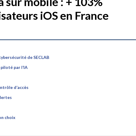
 sur mobile : + 103%
lisateurs iOS en France
 cybersécurité de SECLAB
iloté par l’IA
ntrôle d’accès
lertes
on choix