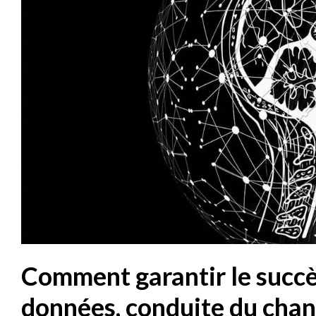
Comment garantir le succès
données, conduite du cha