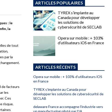
ARTICLES POPULAIRES
TYREX s’implante au
Canada pour développer
les solutions de
ues : le
cybersécurité de SECLAB
fin, la
Opera sur mobile : + 103%
d’utilisateurs iOS en France
lles de tout
ation,
es par la
u changement.
ARTICLES RÉCENTS
Opera sur mobile : + 103% d’utilisateurs iOS
en France
d de facteurs
TYREX s’implante au Canada pour
ar les
développer les solutions de cybersécurité de
uer. Ces
SECLAB
e risque.
delaware France accompagne l’industrie vers
rtaines
un manufacturing piloté par l’IA