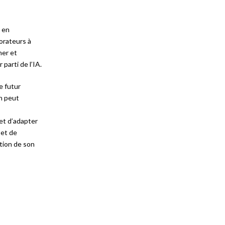
s en
orateurs à
ner et
parti de l’IA.
e futur
on peut
 et d’adapter
 et de
ation de son