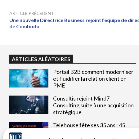
ARTICLE PRÉCÉDENT
Une nouvelle Directrice Business rejoint l’équipe de dire
de Combodo
ARTICLES ALÉATOIRES
Portail B2B comment moderniser
et fluidifier la relation client en
PME
Consultis rejoint Mind7
Consulting suite à une acquisition
stratégique
Telehouse fête ses 35 ans : 45
datacenters à la pointe de la
technologie dans le monde entier