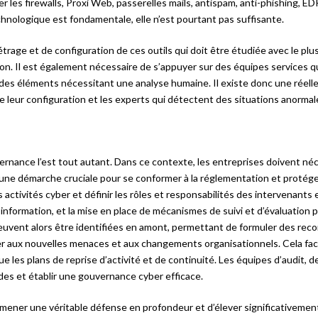
r les firewalls, Proxi Web, passerelles mails, antispam, anti-phishing, E
nologique est fondamentale, elle n’est pourtant pas suffisante.
trage et de configuration de ces outils qui doit être étudiée avec le plu
ion. Il est également nécessaire de s’appuyer sur des équipes services q
es éléments nécessitant une analyse humaine. Il existe donc une réell
e leur configuration et les experts qui détectent des situations anormal
ouvernance l’est tout autant. Dans ce contexte, les entreprises doivent n
 une démarche cruciale pour se conformer à la réglementation et protéger
s activités cyber et définir les rôles et responsabilités des intervenants
information, et la mise en place de mécanismes de suivi et d’évaluation 
 peuvent alors être identifiées en amont, permettant de formuler des r
ter aux nouvelles menaces et aux changements organisationnels. Cela faci
ue les plans de reprise d’activité et de continuité. Les équipes d’audit, 
ides et établir une gouvernance cyber efficace.
e mener une véritable défense en profondeur et d’élever significativemen