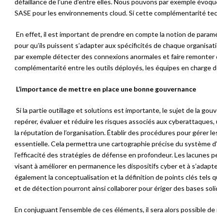
défaillance de l’une d’entre elles. Nous pouvons par exemple évoque
SASE pour les environnements cloud. Si cette complémentarité tech
En effet, il est important de prendre en compte la notion de paramé
pour qu’ils puissent s’adapter aux spécificités de chaque organisat
par exemple détecter des connexions anormales et faire remonter d
complémentarité entre les outils déployés, les équipes en charge d
L’importance de mettre en place une bonne gouvernance
Si la partie outillage et solutions est importante, le sujet de la g
repérer, évaluer et réduire les risques associés aux cyberattaques,
la réputation de l’organisation. Établir des procédures pour gérer le
essentielle. Cela permettra une cartographie précise du système d’
l’efficacité des stratégies de défense en profondeur. Les lacunes
visant à améliorer en permanence les dispositifs cyber et à s’adap
également la conceptualisation et la définition de points clés tels q
et de détection pourront ainsi collaborer pour ériger des bases sol
En conjuguant l’ensemble de ces éléments, il sera alors possible d