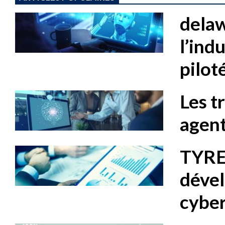
dela
l’ind
piloté
Les tr
agent
TYREX
dével
cybe