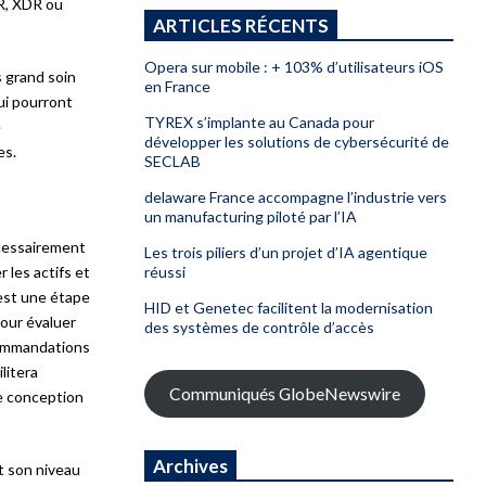
DR, XDR ou
ARTICLES RÉCENTS
Opera sur mobile : + 103% d’utilisateurs iOS
s grand soin
en France
ui pourront
TYREX s’implante au Canada pour
e
développer les solutions de cybersécurité de
es.
SECLAB
delaware France accompagne l’industrie vers
un manufacturing piloté par l’IA
écessairement
Les trois piliers d’un projet d’IA agentique
 les actifs et
réussi
 est une étape
HID et Genetec facilitent la modernisation
pour évaluer
des systèmes de contrôle d’accès
ecommandations
litera
Communiqués GlobeNewswire
de conception
Archives
t son niveau